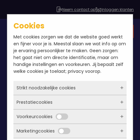
Neem contact op
Inloggen klanten
Cookies
Gratis SEO analyse
Met cookies zorgen we dat de website goed werkt
en fijner voor je is. Meestal slaan we wat info op om
je ervaring persoonlijker te maken. Geen zorgen:
het gaat niet om directe identificatie, maar om
handige instellingen en voorkeuren. Jij bepaalt zelf
welke cookies je toelaat; privacy voorop.
Strikt noodzakelijke cookies
Prestatiecookies
Deze cookies zorgen ervoor dat de website
überhaupt werkt. Ze zijn dus altijd actief en
Voorkeurcookies
kunnen niet worden uitgezet. Meestal worden
Met deze cookies zien we hoe vaak onze site
ze alleen geplaatst als jij iets doet, zoals
bezocht wordt, waar bezoekers vandaan
Marketingcookies
inloggen, een formulier invullen of je
komen en welke pagina’s populair zijn. Zo
Deze cookies onthouden jouw voorkeuren.
privacyvoorkeuren opslaan. Je kunt je browser
kunnen we de website blijven verbeteren.