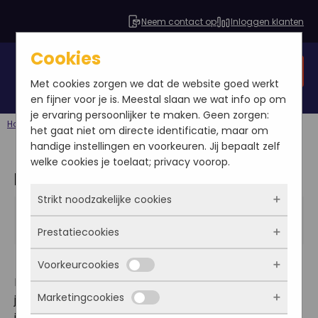
Neem contact op
Inloggen klanten
Cookies
Gratis SEO analyse
Met cookies zorgen we dat de website goed werkt
en fijner voor je is. Meestal slaan we wat info op om
je ervaring persoonlijker te maken. Geen zorgen:
Home
Blog
Multichannel 2013
het gaat niet om directe identificatie, maar om
handige instellingen en voorkeuren. Jij bepaalt zelf
welke cookies je toelaat; privacy voorop.
Multichannel 2013
Strikt noodzakelijke cookies
Bastin van Oers
2013-04-22
Prestatiecookies
Blog
Deze cookies zorgen ervoor dat de website
überhaupt werkt. Ze zijn dus altijd actief en
Voorkeurcookies
kunnen niet worden uitgezet. Meestal worden
Met deze cookies zien we hoe vaak onze site
Na een succesvolle webwinkel vakdagen afgelopen
ze alleen geplaatst als jij iets doet, zoals
bezocht wordt, waar bezoekers vandaan
Marketingcookies
januari heeft SEO Online Marketing besloten om dit
inloggen, een formulier invullen of je
komen en welke pagina’s populair zijn. Zo
Deze cookies onthouden jouw voorkeuren.
privacyvoorkeuren opslaan. Je kunt je browser
jaar ook bij Multichannel 2013 aanwezig te zijn met
kunnen we de website blijven verbeteren.