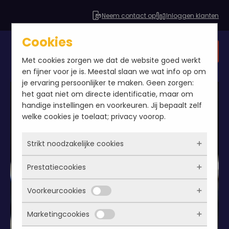
Neem contact op
Inloggen klanten
Cookies
Gratis SEO analyse
Met cookies zorgen we dat de website goed werkt
en fijner voor je is. Meestal slaan we wat info op om
je ervaring persoonlijker te maken. Geen zorgen:
het gaat niet om directe identificatie, maar om
handige instellingen en voorkeuren. Jij bepaalt zelf
welke cookies je toelaat; privacy voorop.
Strikt noodzakelijke cookies
Prestatiecookies
Deze cookies zorgen ervoor dat de website
überhaupt werkt. Ze zijn dus altijd actief en
Voorkeurcookies
kunnen niet worden uitgezet. Meestal worden
Met deze cookies zien we hoe vaak onze site
ze alleen geplaatst als jij iets doet, zoals
bezocht wordt, waar bezoekers vandaan
Marketingcookies
inloggen, een formulier invullen of je
komen en welke pagina’s populair zijn. Zo
Deze cookies onthouden jouw voorkeuren.
privacyvoorkeuren opslaan. Je kunt je browser
kunnen we de website blijven verbeteren.