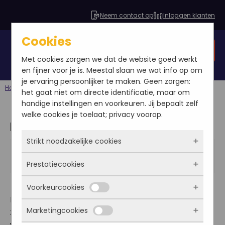
Neem contact op
Inloggen klanten
Cookies
Gratis SEO analyse
Met cookies zorgen we dat de website goed werkt
en fijner voor je is. Meestal slaan we wat info op om
je ervaring persoonlijker te maken. Geen zorgen:
Home
Blog
KEI: Keyword Effectiveness Index
het gaat niet om directe identificatie, maar om
handige instellingen en voorkeuren. Jij bepaalt zelf
welke cookies je toelaat; privacy voorop.
KEI: Keyword Effectiveness Index
Strikt noodzakelijke cookies
Gijs Weterings
2013-02-18
Prestatiecookies
Blog
Deze cookies zorgen ervoor dat de website
überhaupt werkt. Ze zijn dus altijd actief en
Voorkeurcookies
kunnen niet worden uitgezet. Meestal worden
Met deze cookies zien we hoe vaak onze site
Bij Seo Online Marketing doe ik onder andere het
ze alleen geplaatst als jij iets doet, zoals
bezocht wordt, waar bezoekers vandaan
Marketingcookies
zoekwoordenonderzoek van veel klanten. Hierbij
inloggen, een formulier invullen of je
komen en welke pagina’s populair zijn. Zo
Deze cookies onthouden jouw voorkeuren.
privacyvoorkeuren opslaan. Je kunt je browser
vergelijk ik zo’n 800 woorden met elkaar om zo de
kunnen we de website blijven verbeteren.