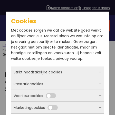
Neem contact op
Inloggen klanten
Cookies
Gratis SEO analyse
Met cookies zorgen we dat de website goed werkt
en fijner voor je is. Meestal slaan we wat info op om
je ervaring persoonlijker te maken. Geen zorgen:
Home
Blog
Google Ads
het gaat niet om directe identificatie, maar om
Heb jij een webshop en wil je extra opvallen in de zoekresultaten van
handige instellingen en voorkeuren. Jij bepaalt zelf
Google?
welke cookies je toelaat; privacy voorop.
Strikt noodzakelijke cookies
Heb jij een webshop en wil je
extra opvallen in de
Prestatiecookies
Deze cookies zorgen ervoor dat de website
zoekresultaten van Google?
überhaupt werkt. Ze zijn dus altijd actief en
Voorkeurcookies
kunnen niet worden uitgezet. Meestal worden
Met deze cookies zien we hoe vaak onze site
Yalenca Boll-Schuilenburg
ze alleen geplaatst als jij iets doet, zoals
bezocht wordt, waar bezoekers vandaan
2014-03-28
Marketingcookies
inloggen, een formulier invullen of je
komen en welke pagina’s populair zijn. Zo
Google Ads
Deze cookies onthouden jouw voorkeuren.
privacyvoorkeuren opslaan. Je kunt je browser
kunnen we de website blijven verbeteren.