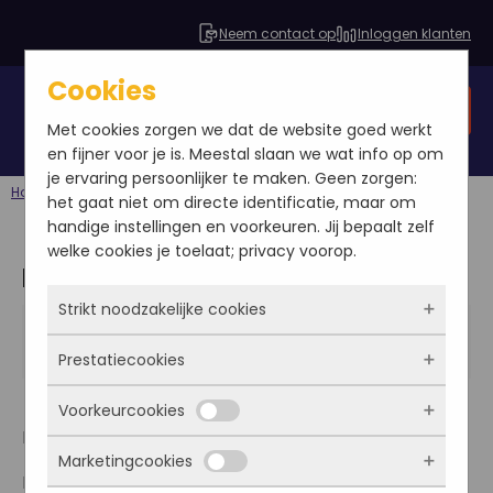
Neem contact op
Inloggen klanten
Cookies
Gratis SEO analyse
Met cookies zorgen we dat de website goed werkt
en fijner voor je is. Meestal slaan we wat info op om
je ervaring persoonlijker te maken. Geen zorgen:
Home
Blog
Even voorstellen - Marit
het gaat niet om directe identificatie, maar om
handige instellingen en voorkeuren. Jij bepaalt zelf
welke cookies je toelaat; privacy voorop.
Even voorstellen - Marit
Strikt noodzakelijke cookies
Marit Vervaart
2013-12-20
Prestatiecookies
Blog
|
SEO Online Marketing
Deze cookies zorgen ervoor dat de website
überhaupt werkt. Ze zijn dus altijd actief en
Voorkeurcookies
kunnen niet worden uitgezet. Meestal worden
Met deze cookies zien we hoe vaak onze site
Hallo allemaal,
ze alleen geplaatst als jij iets doet, zoals
bezocht wordt, waar bezoekers vandaan
Marketingcookies
inloggen, een formulier invullen of je
komen en welke pagina’s populair zijn. Zo
Deze cookies onthouden jouw voorkeuren.
Mijn naam is Marit Vervaart en vanaf deze maand
privacyvoorkeuren opslaan. Je kunt je browser
kunnen we de website blijven verbeteren.