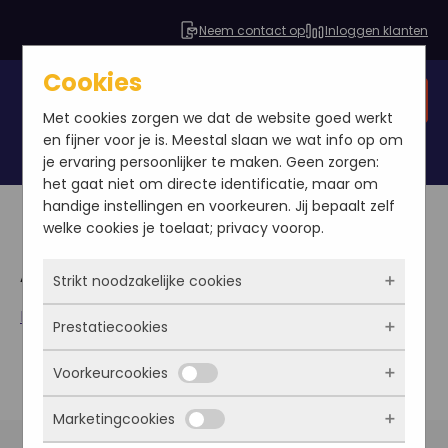
Neem contact op
Inloggen klanten
Cookies
Gratis SEO analyse
Met cookies zorgen we dat de website goed werkt
en fijner voor je is. Meestal slaan we wat info op om
je ervaring persoonlijker te maken. Geen zorgen:
het gaat niet om directe identificatie, maar om
handige instellingen en voorkeuren. Jij bepaalt zelf
welke cookies je toelaat; privacy voorop.
Algemene voorwaarden
Strikt noodzakelijke cookies
Download
onze algemene voorwaarden hier.
Prestatiecookies
Deze cookies zorgen ervoor dat de website
überhaupt werkt. Ze zijn dus altijd actief en
Voorkeurcookies
kunnen niet worden uitgezet. Meestal worden
Met deze cookies zien we hoe vaak onze site
ze alleen geplaatst als jij iets doet, zoals
bezocht wordt, waar bezoekers vandaan
Marketingcookies
inloggen, een formulier invullen of je
komen en welke pagina’s populair zijn. Zo
Deze cookies onthouden jouw voorkeuren.
privacyvoorkeuren opslaan. Je kunt je browser
kunnen we de website blijven verbeteren.