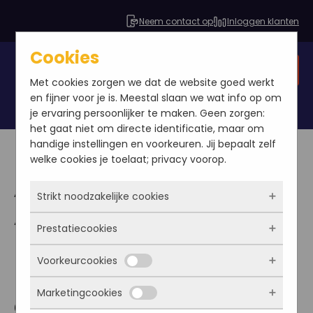
Neem contact op
Inloggen klanten
Cookies
Gratis SEO analyse
Met cookies zorgen we dat de website goed werkt
en fijner voor je is. Meestal slaan we wat info op om
je ervaring persoonlijker te maken. Geen zorgen:
het gaat niet om directe identificatie, maar om
handige instellingen en voorkeuren. Jij bepaalt zelf
welke cookies je toelaat; privacy voorop.
Adwords pakket
Strikt noodzakelijke cookies
Adwords campagnes
Prestatiecookies
Deze cookies zorgen ervoor dat de website
met rendement? Dat
überhaupt werkt. Ze zijn dus altijd actief en
Voorkeurcookies
kunnen niet worden uitgezet. Meestal worden
kan met Adwords
Met deze cookies zien we hoe vaak onze site
ze alleen geplaatst als jij iets doet, zoals
bezocht wordt, waar bezoekers vandaan
Marketingcookies
inloggen, een formulier invullen of je
optimalisatie
komen en welke pagina’s populair zijn. Zo
Deze cookies onthouden jouw voorkeuren.
privacyvoorkeuren opslaan. Je kunt je browser
kunnen we de website blijven verbeteren.